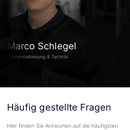
Marco Schlegel
Ni
Kundenbetreuung & Technik
Strat
Häufig gestellte Fragen
Hier finden Sie Antworten auf die häufigsten 