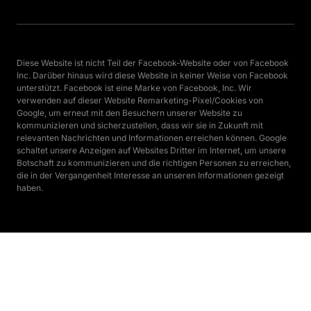
Diese Website ist nicht Teil der Facebook-Website oder von Facebook 
Inc. Darüber hinaus wird diese Website in keiner Weise von Facebook 
unterstützt. Facebook ist eine Marke von Facebook, Inc. Wir 
verwenden auf dieser Website Remarketing-Pixel/Cookies von 
Google, um erneut mit den Besuchern unserer Website zu 
kommunizieren und sicherzustellen, dass wir sie in Zukunft mit 
relevanten Nachrichten und Informationen erreichen können. Google 
schaltet unsere Anzeigen auf Websites Dritter im Internet, um unsere 
Botschaft zu kommunizieren und die richtigen Personen zu erreichen, 
die in der Vergangenheit Interesse an unseren Informationen gezeigt 
haben.