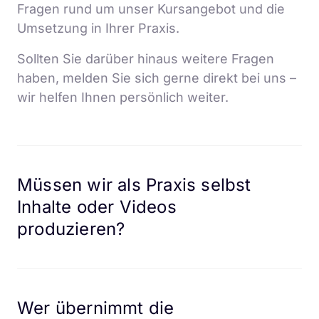
Fragen rund um unser Kursangebot und die 
Umsetzung in Ihrer Praxis.
Sollten Sie darüber hinaus weitere Fragen 
haben, melden Sie sich gerne direkt bei uns – 
wir helfen Ihnen persönlich weiter.
Müssen wir als Praxis selbst 
Inhalte oder Videos 
produzieren?
Nein. Der komplette Kurs ist bereits professionell 
erstellt, zertifiziert und sofort einsatzbereit – ganz 
ohne eigenen Videodreh. Die Mitgliederplattform 
Wer übernimmt die 
wird an die Farben der Praxis angepasst und erhält 