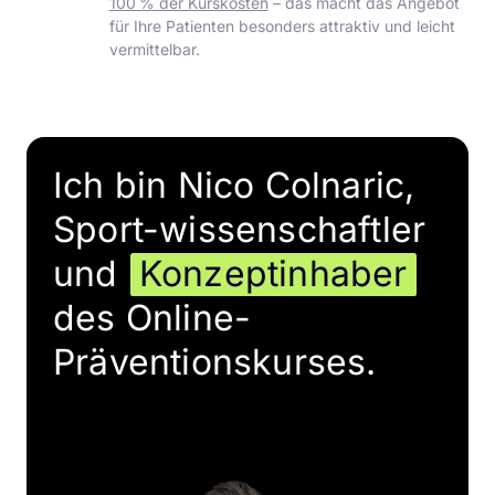
100 % der Kurskosten
 – das macht das Angebot 
für Ihre Patienten besonders attraktiv und leicht 
vermittelbar.
Ich bin Nico Colnaric, 
Sport-wissenschaftler 
und 
Konzeptinhaber
des Online-
Präventionskurses.