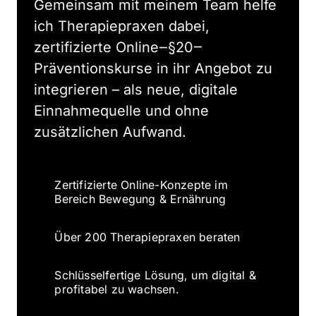
Gemeinsam 
mit 
meinem 
Team 
helfe 
ich 
Therapiepraxen 
dabei, 
zertifizierte 
Online‒
§20‒
Präventionskurse 
in 
ihr 
Angebot 
zu 
integrieren 
– 
als 
neue, 
digitale 
Einnahmequelle 
und 
ohne 
zusätzlichen 
Aufwand.
Zertifizierte Online-Konzepte im
Bereich Bewegung & Ernährung
Über 200 Therapiepraxen beraten
Schlüsselfertige Lösung, um digital &
profitabel zu wachsen.